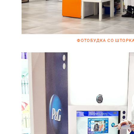
ФОТОБУДКА СО ШТОРК