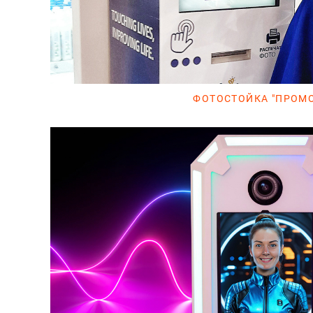
ФОТОСТОЙКА "ПРОМО