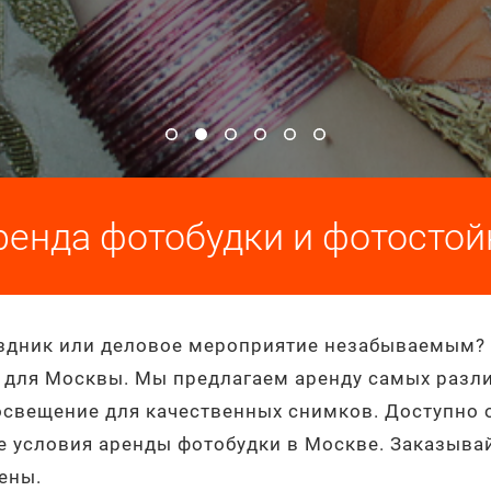
ренда фотобудки и фотостой
раздник или деловое мероприятие незабываемым?
 для Москвы. Мы предлагаем аренду самых разли
освещение для качественных снимков. Доступно
 условия аренды фотобудки в Москве. Заказывай
ены.