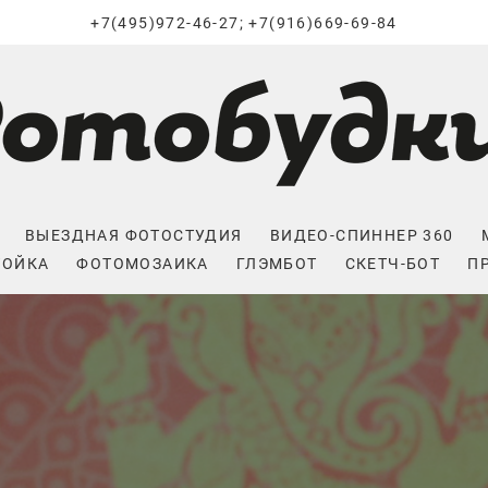
+7(495)972-46-27; +7(916)669-69-84
ВЫЕЗДНАЯ ФОТОСТУДИЯ
ВИДЕО-СПИННЕР 360
ТОЙКА
ФОТОМОЗАИКА
ГЛЭМБОТ
СКЕТЧ-БОТ
П
ВЫЕЗДНАЯ ФОТОСТУДИЯ
ВИДЕО-СПИННЕР 360
ТОЙКА
ФОТОМОЗАИКА
ГЛЭМБОТ
СКЕТЧ-БОТ
П