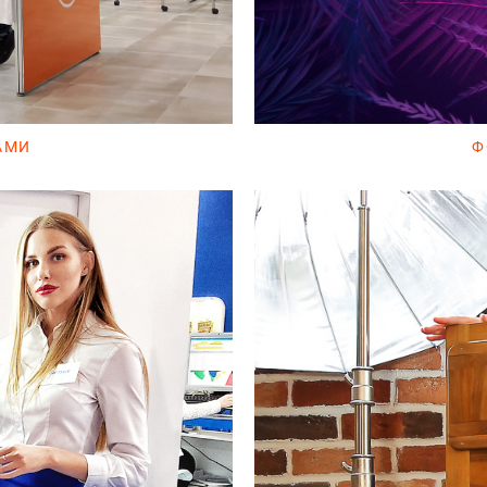
Ф
АМИ