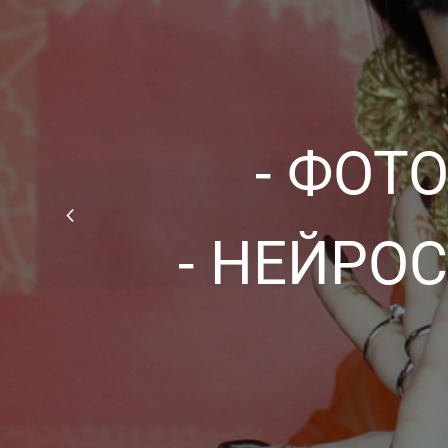
- ФОТ
- ФОТ
- ФОТ
- ФОТ
- ФОТ
- ФОТ
- НЕЙРОС
- НЕЙРОС
- НЕЙРОС
- НЕЙРОС
- НЕЙРОС
- НЕЙРОС