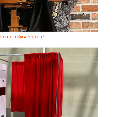
ФОТОСТОЙКА "РЕТРО"